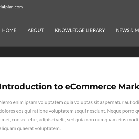
ialplan.com
HOME
ABOUT
KNOWLEDGE LIBRARY
NEWS & M
Introduction to eCommerce Mark
Nemo enim ipsam voluptatem quia voluptas sit aspernatur aut odi
dolores eos qui ratione voluptatem sequi nesciunt. Neque porro q
amet, consectetur, adipisci velit, sed quia non numquam eius mod
aliquam quaerat voluptatem.