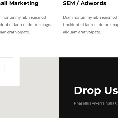
ail Marketing
SEM / Adwords
m nonummy nibh euismod
Diam nonummy nibh euismod
idunt ut laoreet dolore magna
tincidunt ut laoreet dolore m
uam erat volpate.
aliquam erat volpate.
ly.
Drop Us
Phasellus viverra nulla u