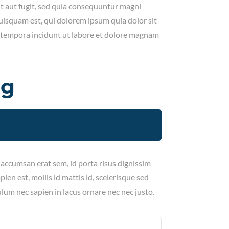
t aut fugit, sed quia consequuntur magni
uisquam est, qui dolorem ipsum quia dolor sit
i tempora incidunt ut labore et dolore magnam
ng
n accumsan erat sem, id porta risus dignissim
ien est, mollis id mattis id, scelerisque sed
ulum nec sapien in lacus ornare nec nec justo.