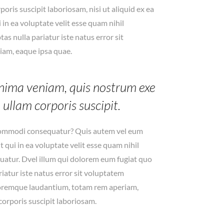
ris suscipit laboriosam, nisi ut aliquid ex ea
n ea voluptate velit esse quam nihil
s nulla pariatur iste natus error sit
am, eaque ipsa quae.
nima veniam, quis nostrum exe
 ullam corporis suscipit.
 commodi consequatur? Quis autem vel eum
t qui in ea voluptate velit esse quam nihil
uatur. Dvel illum qui dolorem eum fugiat quo
riatur iste natus error sit voluptatem
oremque laudantium, totam rem aperiam,
corporis suscipit laboriosam.