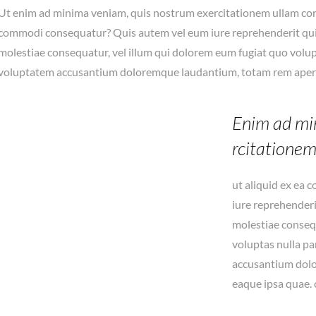
Ut enim ad minima veniam, quis nostrum exercitationem ullam corpo
commodi consequatur? Quis autem vel eum iure reprehenderit qui i
molestiae consequatur, vel illum qui dolorem eum fugiat quo volupta
voluptatem accusantium doloremque laudantium, totam rem aperi
Enim ad mi
rcitationem
ut aliquid ex ea
iure reprehenderi
molestiae conseq
voluptas nulla pa
accusantium dol
eaque ipsa quae. 