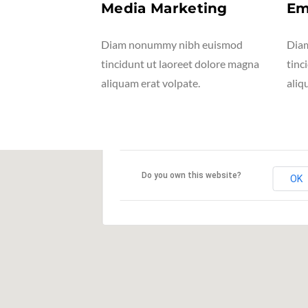
alytics
Media Marketing
Em
ibh euismod
Diam nonummy nibh euismod
Dia
eet dolore magna
tincidunt ut laoreet dolore magna
tinc
ate.
aliquam erat volpate.
aliq
This page can't load Google Maps correct
Do you own this website?
OK