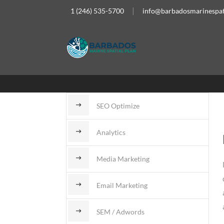
1 (246) 535-5700
info@barbadosmarinespat
SEO Optimize
Analytics
Media Marketing
Email Marketing
SEM / Adwords