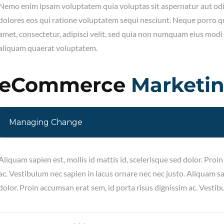
Nemo enim ipsam voluptatem quia voluptas sit aspernatur aut odi
dolores eos qui ratione voluptatem sequi nesciunt. Neque porro q
amet, consectetur, adipisci velit, sed quia non numquam eius mod
aliquam quaerat voluptatem.
eCommerce
Marketi
Managing Change
Aliquam sapien est, mollis id mattis id, scelerisque sed dolor. Proi
ac. Vestibulum nec sapien in lacus ornare nec nec justo. Aliquam sap
dolor. Proin accumsan erat sem, id porta risus dignissim ac. Vestib