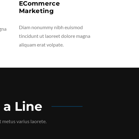
ECommerce
Website An
Marketing
Diam nonummy n
Diam nonummy nibh euismod
agna
tincidunt ut lao
tincidunt ut laoreet dolore magna
aliquam erat volp
aliquam erat volpate.
 a Line
t metus varius laorete.